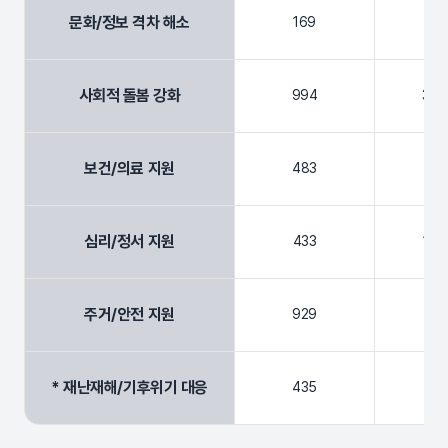
문화/정보 격차 해소
169
3,
사회적 돌봄 강화
994
39,
보건/의료 지원
483
19,
심리/정서 지원
433
14,
주거/안전 지원
929
13,
* 재난재해/기후위기 대응
435
12,