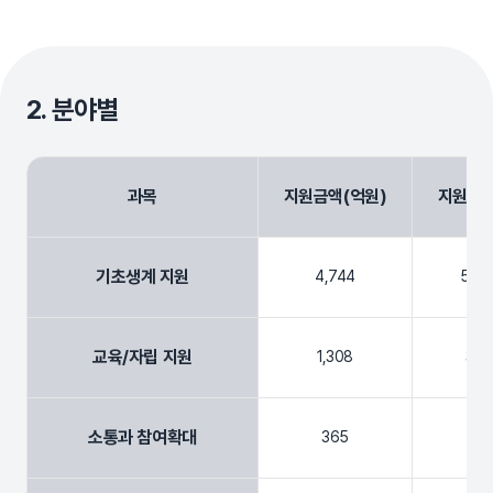
2. 분야별
과목
지원금액(억원)
지원건수
기초생계 지원
4,744
588
교육/자립 지원
1,308
33,
소통과 참여확대
365
2,5