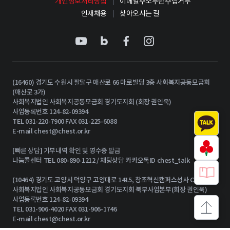
개인정보처리방침
이메일주소무단수집거부
인재채용
찾아오시는 길
(16460) 경기도 수원시 팔달구 매산로 66 마로빌딩 3층 사회복지공동모금회
(매산로 3가)
사회복지법인 사회복지공동모금회 경기도지회 (회장 권인욱)
사업등록번호 124-82-09394
TEL 031-220-7900 FAX 031-225-6088
E-mail
chest@chest.or.kr
[빠른 상담] 기부내역 확인 및 영수증 발급
나눔콜센터 TEL 080-890-1212 / 채팅상담 카카오톡ID chest_talk
(10464) 경기도 고양시 덕양구 고양대로 1415, 창조혁신캠퍼스성사 C동 15층
사회복지법인 사회복지공동모금회 경기도지회 북부사업본부(회장 권인욱)
사업등록번호 124-82-09394
TEL 031-906-4020 FAX 031-906-1746
상단으로
E-mail
chest@chest.or.kr