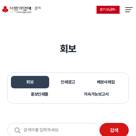
경기 모금회
지회 선택 목록 열기
현재 선택된 지회
메뉴열
회보
회보
인쇄광고
배분사례집
홍보인쇄물
지속가능보고서
검색어
검색
입력