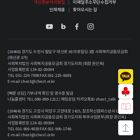
개인정보처리방침
이메일주소무단수집거부
인재채용
찾아오시는 길
(16460) 경기도 수원시 팔달구 매산로 66 마로빌딩 3층 사회복지공동모금회
(매산로 3가)
사회복지법인 사회복지공동모금회 경기도지회 (회장 권인욱)
사업등록번호 124-82-09394
TEL 031-220-7900 FAX 031-225-6088
E-mail
chest@chest.or.kr
[빠른 상담] 기부내역 확인 및 영수증 발급
나눔콜센터 TEL 080-890-1212 / 채팅상담 카카오톡ID chest_talk
(10464) 경기도 고양시 덕양구 고양대로 1415, 창조혁신캠퍼스성사 C동 15층
사회복지법인 사회복지공동모금회 경기도지회 북부사업본부(회장 권인욱)
사업등록번호 124-82-09394
TEL 031-906-4020 FAX 031-906-1746
상단으로
E-mail
chest@chest.or.kr